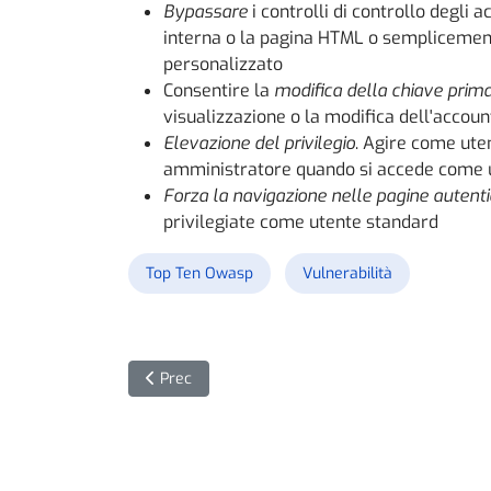
Bypassare
i controlli di controllo degli a
interna o la pagina HTML o semplicement
personalizzato
Consentire la
modifica della chiave primar
visualizzazione o la modifica dell'account
Elevazione del privilegio
. Agire come ute
amministratore quando si accede come 
Forza la navigazione nelle pagine autent
privilegiate come utente standard
Top Ten Owasp
Vulnerabilità
Articolo precedente: Phoenix Locker: il ransomw
Prec