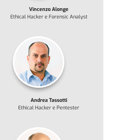
Vincenzo Alonge
Ethical Hacker e Forensic Analyst
Andrea Tassotti
Ethical Hacker e Pentester
o: Top Ten OWASP: XML external entity injection