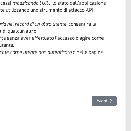
ccessi
modificando l'URL
, lo stato dell'applicazione
e utilizzando uno strumento di attacco API
ia nel record di un altro utente
, consentire la
 di qualcun altro.
nte senza aver effettuato l'accesso o agire come
utente.
icate come utente non autenticato
o nelle pagine
are che ha fatto pagare a CNA Hardy $40 milioni
Articolo successiv
Avanti