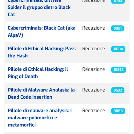
CyberCriminals: BitWise
Redazione
8732
Spider il gruppo dietro Black
Cat
Cybercriminals: Black Cat (aka
Redazione
9061
AlpaV)
Pillole di Ethical Hacking: Pass
Redazione
11004
the Hash
Pillole di Ethical Hacking: il
Redazione
10692
Ping of Death
Pillole di Malware Analysis: la
Redazione
9532
Dead Code Insertion
Pillole di malware analysis: I
Redazione
9885
malware polimorfici e
metamorfici