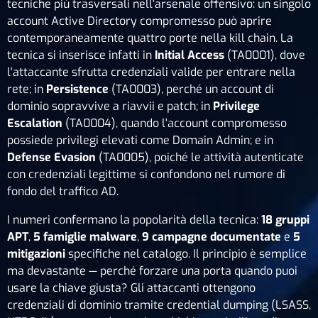
tecniche più trasversali nell'arsenale offensivo: un singolo
account Active Directory compromesso può aprire
contemporaneamente quattro porte nella kill chain. La
tecnica si inserisce infatti in
Initial Access
(TA0001), dove
l'attaccante sfrutta credenziali valide per entrare nella
rete; in
Persistence
(TA0003), perché un account di
dominio sopravvive a riavvii e patch; in
Privilege
Escalation
(TA0004), quando l'account compromesso
possiede privilegi elevati come Domain Admin; e in
Defense Evasion
(TA0005), poiché le attività autenticate
con credenziali legittime si confondono nel rumore di
fondo del traffico AD.
I numeri confermano la popolarità della tecnica:
18 gruppi
APT
,
5 famiglie malware
,
9 campagne documentate
e
5
mitigazioni
specifiche nel catalogo. Il principio è semplice
ma devastante — perché forzare una porta quando puoi
usare la chiave giusta? Gli attaccanti ottengono
credenziali di dominio tramite credential dumping (LSASS,