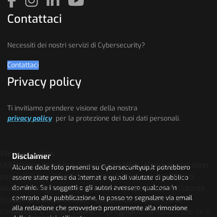
Contattaci
Necessiti dei nostri servizi di Cybersecurity?
Contattaci
Privacy policy
Ti invitiamo prendere visione della nostra
privacy policy
per la protezione dei tuoi dati personali.
We use cookies
Disclaimer
Utilizziamo i cookie sul nostro sito Web. Alcuni di essi sono
Alcune delle foto presenti su Cybersecurityup.it potrebbero
essenziali per il funzionamento del sito, mentre altri ci
essere state prese da Internet e quindi valutate di pubblico
aiutano a migliorare questo sito e l'esperienza dell'utente
dominio. Se i soggetti o gli autori avessero qualcosa in
contrario alla pubblicazione, lo possono segnalare via email
(cookie di tracciamento). Puoi decidere tu stesso se
alla redazione che provvederà prontamente alla rimozione
consentire o meno i cookie. Ti preghiamo di notare che se li