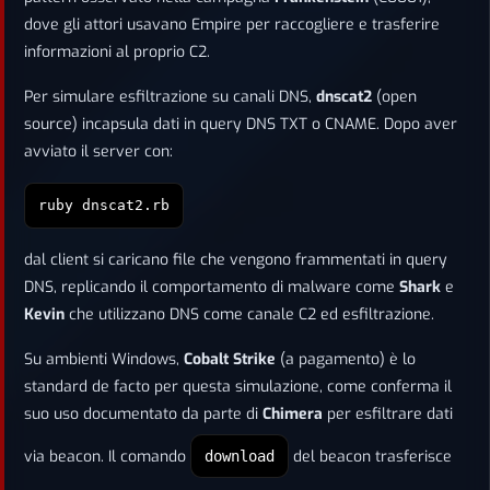
dove gli attori usavano Empire per raccogliere e trasferire
informazioni al proprio C2.
Per simulare esfiltrazione su canali DNS,
dnscat2
(open
source) incapsula dati in query DNS TXT o CNAME. Dopo aver
avviato il server con:
ruby dnscat2.rb
dal client si caricano file che vengono frammentati in query
DNS, replicando il comportamento di malware come
Shark
e
Kevin
che utilizzano DNS come canale C2 ed esfiltrazione.
Su ambienti Windows,
Cobalt Strike
(a pagamento) è lo
standard de facto per questa simulazione, come conferma il
suo uso documentato da parte di
Chimera
per esfiltrare dati
via beacon. Il comando
del beacon trasferisce
download