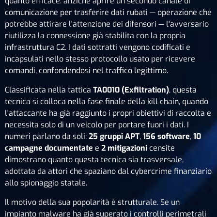
quanto efficace: anziché aprire un secondo canale di
comunicazione per trasferire dati rubati — operazione che
potrebbe attirare l'attenzione dei difensori — l'avversario
riutilizza la connessione già stabilita con la propria
infrastruttura C2. I dati sottratti vengono codificati e
incapsulati nello stesso protocollo usato per ricevere
comandi, confondendosi nel traffico legittimo.
Classificata nella tattica
TA0010 (Exfiltration)
, questa
tecnica si colloca nella fase finale della kill chain, quando
l'attaccante ha già raggiunto i propri obiettivi di raccolta e
necessita solo di un veicolo per portare fuori i dati. I
numeri parlano da soli:
25 gruppi APT
,
156 software
,
10
campagne documentate
e
2 mitigazioni
censite
dimostrano quanto questa tecnica sia trasversale,
adottata da attori che spaziano dal cybercrime finanziario
allo spionaggio statale.
Il motivo della sua popolarità è strutturale. Se un
impianto malware ha già superato i controlli perimetrali