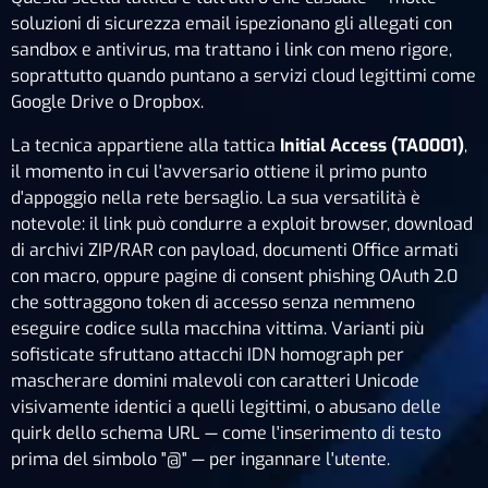
soluzioni di sicurezza email ispezionano gli allegati con
sandbox e antivirus, ma trattano i link con meno rigore,
soprattutto quando puntano a servizi cloud legittimi come
Google Drive o Dropbox.
La tecnica appartiene alla tattica
Initial Access (TA0001)
,
il momento in cui l'avversario ottiene il primo punto
d'appoggio nella rete bersaglio. La sua versatilità è
notevole: il link può condurre a exploit browser, download
di archivi ZIP/RAR con payload, documenti Office armati
con macro, oppure pagine di consent phishing OAuth 2.0
che sottraggono token di accesso senza nemmeno
eseguire codice sulla macchina vittima. Varianti più
sofisticate sfruttano attacchi IDN homograph per
mascherare domini malevoli con caratteri Unicode
visivamente identici a quelli legittimi, o abusano delle
quirk dello schema URL — come l'inserimento di testo
prima del simbolo "@" — per ingannare l'utente.