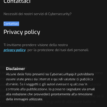
Contattaci
Necessiti dei nostri servizi di Cybersecurity?
Contattaci
Privacy policy
Ti invitiamo prendere visione della nostra
privacy policy
per la protezione dei tuoi dati personali.
We use cookies
Disclaimer
Utilizziamo i cookie sul nostro sito Web. Alcuni di essi sono
Alcune delle foto presenti su Cybersecurityup.it potrebbero
essenziali per il funzionamento del sito, mentre altri ci
essere state prese da Internet e quindi valutate di pubblico
aiutano a migliorare questo sito e l'esperienza dell'utente
dominio. Se i soggetti o gli autori avessero qualcosa in
contrario alla pubblicazione, lo possono segnalare via email
(cookie di tracciamento). Puoi decidere tu stesso se
alla redazione che provvederà prontamente alla rimozione
consentire o meno i cookie. Ti preghiamo di notare che se li
delle immagini utilizzate.
rifiuti, potresti non essere in grado di utilizzare tutte le