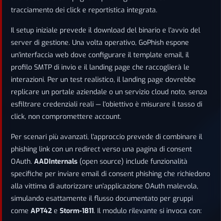
tracciamento dei click e reportistica integrata.
Il setup iniziale prevede il download del binario e l'avvio del
server di gestione. Una volta operativo, GoPhish espone
un'interfaccia web dove configurare il template email, il
profilo SMTP di invio e il landing page che raccoglierà le
interazioni. Per un test realistico, il landing page dovrebbe
replicare un portale aziendale o un servizio cloud noto, senza
esfiltrare credenziali reali — l'obiettivo è misurare il tasso di
click, non compromettere account.
Per scenari più avanzati, l'approccio prevede di combinare il
phishing link con un redirect verso una pagina di consent
OAuth.
AADInternals
(open source) include funzionalità
specifiche per inviare email di consent phishing che richiedono
alla vittima di autorizzare un'applicazione OAuth malevola,
simulando esattamente il flusso documentato per gruppi
come
APT42
e
Storm-1811
. Il modulo rilevante si invoca con: