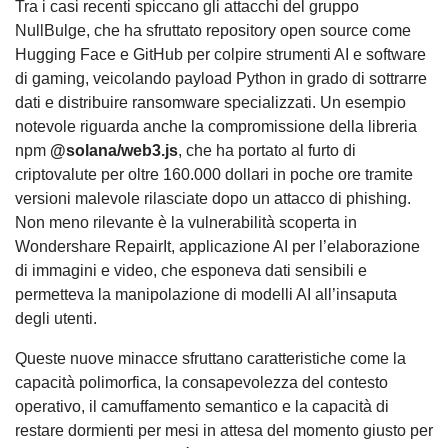
Tra i casi recenti spiccano gli attacchi del gruppo
NullBulge, che ha sfruttato repository open source come
Hugging Face e GitHub per colpire strumenti AI e software
di gaming, veicolando payload Python in grado di sottrarre
dati e distribuire ransomware specializzati. Un esempio
notevole riguarda anche la compromissione della libreria
npm
@solana/web3.js
, che ha portato al furto di
criptovalute per oltre 160.000 dollari in poche ore tramite
versioni malevole rilasciate dopo un attacco di phishing.
Non meno rilevante è la vulnerabilità scoperta in
Wondershare RepairIt, applicazione AI per l’elaborazione
di immagini e video, che esponeva dati sensibili e
permetteva la manipolazione di modelli AI all’insaputa
degli utenti.
Queste nuove minacce sfruttano caratteristiche come la
capacità polimorfica, la consapevolezza del contesto
operativo, il camuffamento semantico e la capacità di
restare dormienti per mesi in attesa del momento giusto per