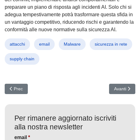
preparare un piano di risposta agli incidenti AI. Solo chi si
adegua tempestivamente potrà trasformare questa sfida in
un vantaggio competitivo, riducendo rischi e garantendo la
conformità alle nuove normative sulla sicurezza AI.
attacchi
email
Malware
sicurezza in rete
supply chain
Articolo precedente: Google vs Hacker Cinesi: Smantellata Lighthou
Articolo succ
Prec
Avanti
Per rimanere aggiornato iscriviti
alla nostra newsletter
email
*