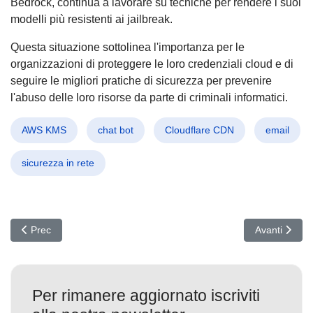
Bedrock, continua a lavorare su tecniche per rendere i suoi
modelli più resistenti ai jailbreak.
Questa situazione sottolinea l'importanza per le
organizzazioni di proteggere le loro credenziali cloud e di
seguire le migliori pratiche di sicurezza per prevenire
l'abuso delle loro risorse da parte di criminali informatici.
AWS KMS
chat bot
Cloudflare CDN
email
sicurezza in rete
Articolo precedente: Cyber Minacce in Aumento: Come l'AI Sta Riv
Articolo succ
Prec
Avanti
Per rimanere aggiornato iscriviti