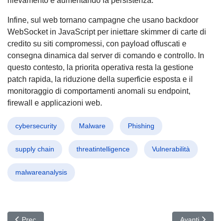
rilevamento e aumentando la persistenza.
Infine, sul web tornano campagne che usano backdoor
WebSocket in JavaScript per iniettare skimmer di carte di
credito su siti compromessi, con payload offuscati e
consegna dinamica dal server di comando e controllo. In
questo contesto, la priorita operativa resta la gestione
patch rapida, la riduzione della superficie esposta e il
monitoraggio di comportamenti anomali su endpoint,
firewall e applicazioni web.
cybersecurity
Malware
Phishing
supply chain
threatintelligence
Vulnerabilità
malwareanalysis
Articolo precedente: Mini Shai Hulud colpisce npm e PyPI: malware 
Articolo succ
Prec
Avanti