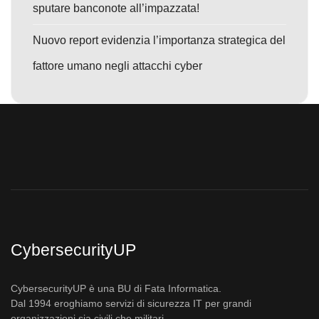
sputare banconote all’impazzata!
Nuovo report evidenzia l’importanza strategica del
fattore umano negli attacchi cyber
CybersecurityUP
CybersecurityUP è una BU di Fata Informatica.
Dal 1994 eroghiamo servizi di sicurezza IT per grandi
organizzazioni sia civili che militari.