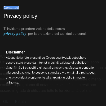
Contattaci
Privacy policy
Ti invitiamo prendere visione della nostra
privacy policy
per la protezione dei tuoi dati personali.
Disclaimer
We use cookies
Alcune delle foto presenti su Cybersecurityup.it potrebbero
Utilizziamo i cookie sul nostro sito Web. Alcuni di essi sono
essere state prese da Internet e quindi valutate di pubblico
dominio. Se i soggetti o gli autori avessero qualcosa in contrario
essenziali per il funzionamento del sito, mentre altri ci aiutano a
alla pubblicazione, lo possono segnalare via email alla redazione
migliorare questo sito e l'esperienza dell'utente (cookie di
che provvederà prontamente alla rimozione delle immagini
tracciamento). Puoi decidere tu stesso se consentire o meno i
utilizzate.
cookie. Ti preghiamo di notare che se li rifiuti, potresti non
essere in grado di utilizzare tutte le funzionalità del sito.
Ok
Rifiuta