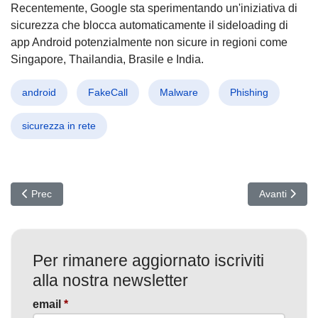
Recentemente, Google sta sperimentando un'iniziativa di
sicurezza che blocca automaticamente il sideloading di
app Android potenzialmente non sicure in regioni come
Singapore, Thailandia, Brasile e India.
android
FakeCall
Malware
Phishing
sicurezza in rete
Articolo precedente: Operazione PowerOFF: La Polizia Tedesca S
Articolo suc
Prec
Avanti
Per rimanere aggiornato iscriviti
alla nostra newsletter
email
*