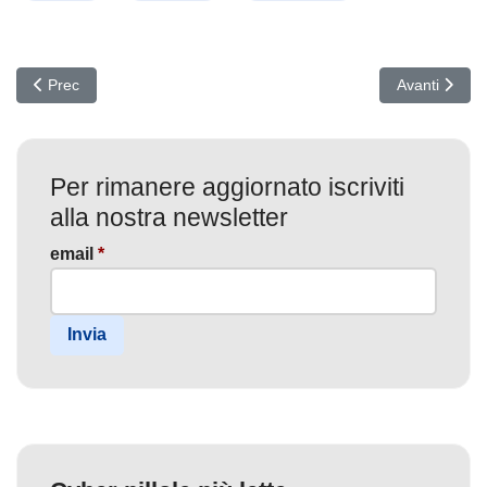
Articolo precedente: ShadowV2: La Nuova Botnet che Sfrutta Do
Articolo succ
Prec
Avanti
Per rimanere aggiornato iscriviti
alla nostra newsletter
email
*
Invia