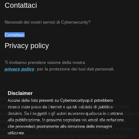
Contattaci
Necessiti dei nostri servizi di Cybersecurity?
Contattaci
Privacy policy
Ti invitiamo prendere visione della nostra
privacy policy
per la protezione dei tuoi dati personali.
Disclaimer
We use cookies
Alcune delle foto presenti su Cybersecurityup.it potrebbero
Utilizziamo i cookie sul nostro sito Web. Alcuni di essi sono
essere state prese da Internet e quindi valutate di pubblico
essenziali per il funzionamento del sito, mentre altri ci aiutano a
dominio. Se i soggetti o gli autori avessero qualcosa in contrario
alla pubblicazione, lo possono segnalare via email alla redazione
migliorare questo sito e l'esperienza dell'utente (cookie di
che provvederà prontamente alla rimozione delle immagini
tracciamento). Puoi decidere tu stesso se consentire o meno i
utilizzate.
cookie. Ti preghiamo di notare che se li rifiuti, potresti non