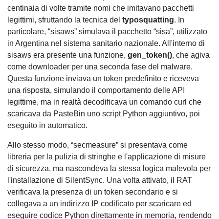
centinaia di volte tramite nomi che imitavano pacchetti
legittimi, sfruttando la tecnica del
typosquatting
. In
particolare, “sisaws” simulava il pacchetto “sisa”, utilizzato
in Argentina nel sistema sanitario nazionale. All'interno di
sisaws era presente una funzione,
gen_token()
, che agiva
come downloader per una seconda fase del malware.
Questa funzione inviava un token predefinito e riceveva
una risposta, simulando il comportamento delle API
legittime, ma in realtà decodificava un comando curl che
scaricava da PasteBin uno script Python aggiuntivo, poi
eseguito in automatico.
Allo stesso modo, “secmeasure” si presentava come
libreria per la pulizia di stringhe e l'applicazione di misure
di sicurezza, ma nascondeva la stessa logica malevola per
l'installazione di SilentSync. Una volta attivato, il RAT
verificava la presenza di un token secondario e si
collegava a un indirizzo IP codificato per scaricare ed
eseguire codice Python direttamente in memoria, rendendo