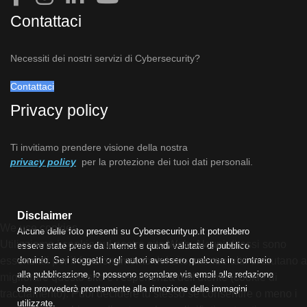
Contattaci
Necessiti dei nostri servizi di Cybersecurity?
Contattaci
Privacy policy
Ti invitiamo prendere visione della nostra
privacy policy
per la protezione dei tuoi dati personali.
Disclaimer
We use cookies
Alcune delle foto presenti su Cybersecurityup.it potrebbero
Utilizziamo i cookie sul nostro sito Web. Alcuni di essi sono
essere state prese da Internet e quindi valutate di pubblico
essenziali per il funzionamento del sito, mentre altri ci aiutano a
dominio. Se i soggetti o gli autori avessero qualcosa in contrario
alla pubblicazione, lo possono segnalare via email alla redazione
migliorare questo sito e l'esperienza dell'utente (cookie di
che provvederà prontamente alla rimozione delle immagini
tracciamento). Puoi decidere tu stesso se consentire o meno i
utilizzate.