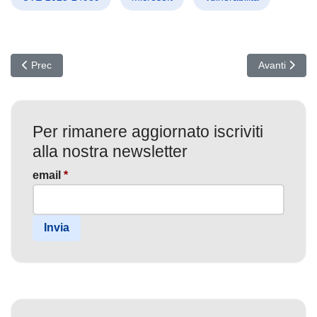
Articolo precedente: Penetration Testing: La Rivoluzione da 5 Mili
Articolo succ
Prec
Avanti
Per rimanere aggiornato iscriviti
alla nostra newsletter
email
*
Invia