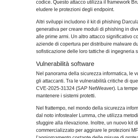
codice. Questo attacco utilizza il framework B
eludere le protezioni degli endpoint.
Altri sviluppi includono il kit di phishing Darcul
generativa per creare moduli di phishing in dive
alle prime armi. Un altro attacco significativo c
aziende di copertura per distribuire malware du
sofisticazione delle loro tattiche di ingegneria 
Vulnerabilità software
Nel panorama della sicurezza informatica, le vu
gli attaccanti. Tra le vulnerabilità critiche d
CVE-2025-31324 (SAP NetWeaver). La tempesti
mantenere i sistemi protetti.
Nel frattempo, nel mondo della sicurezza infor
dal noto infostealer Lumma, che utilizza metodi
sfuggire alla rilevazione. Inoltre, un nuovo ki
commercializzato per aggirare le protezioni MF
l'aggiornamento costante delle misure di prote