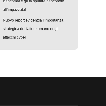
Bancomat e gli fa sputare banconote
all’impazzata!
Nuovo report evidenzia l’importanza
strategica del fattore umano negli
attacchi cyber
: Attacco a xrpl.js: compromissione delle chiavi private in un pacchetto