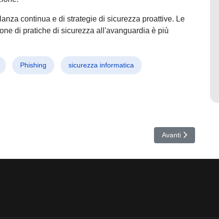
anza continua e di strategie di sicurezza proattive. Le
ne di pratiche di sicurezza all'avanguardia è più
Phishing
sicurezza informatica
siatico: Earth Kurma Sfrutta Cloud per Attacchi Invisibili e Devastanti
Articolo successivo
Avanti