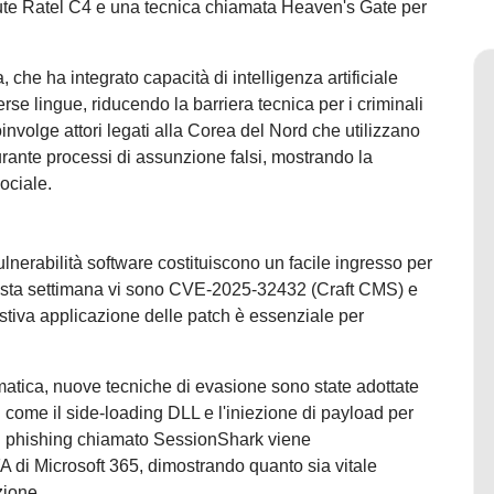
rute Ratel C4 e una tecnica chiamata Heaven's Gate per
a, che ha integrato capacità di intelligenza artificiale
rse lingue, riducendo la barriera tecnica per i criminali
oinvolge attori legati alla Corea del Nord che utilizzano
rante processi di assunzione falsi, mostrando la
sociale.
lnerabilità software costituiscono un facile ingresso per
i questa settimana vi sono CVE-2025-32432 (Craft CMS) e
va applicazione delle patch è essenziale per
matica, nuove tecniche di evasione sono state adottate
 come il side-loading DLL e l'iniezione di payload per
t di phishing chiamato SessionShark viene
A di Microsoft 365, dimostrando quanto sia vitale
zione.