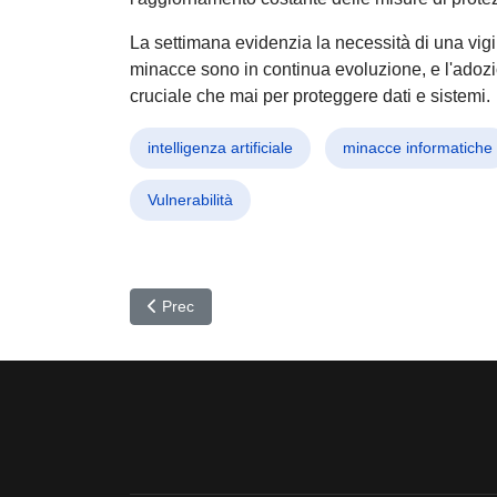
La settimana evidenzia la necessità di una vigil
minacce sono in continua evoluzione, e l'adozio
cruciale che mai per proteggere dati e sistemi.
intelligenza artificiale
minacce informatiche
Vulnerabilità
Articolo precedente: Cyber Spionaggio in Sud-Est A
Prec