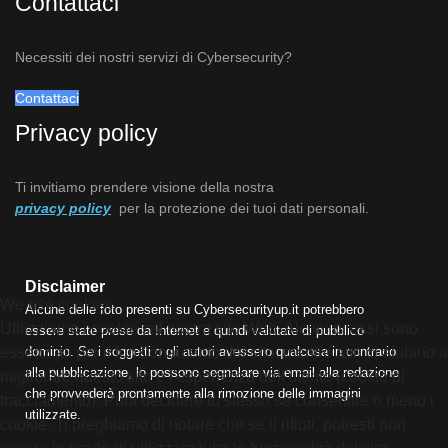
Contattaci
Necessiti dei nostri servizi di Cybersecurity?
Contattaci
Privacy policy
Ti invitiamo prendere visione della nostra
privacy policy
per la protezione dei tuoi dati personali.
Disclaimer
We use cookies
Alcune delle foto presenti su Cybersecurityup.it potrebbero
Utilizziamo i cookie sul nostro sito Web. Alcuni di essi sono
essere state prese da Internet e quindi valutate di pubblico
essenziali per il funzionamento del sito, mentre altri ci aiutano a
dominio. Se i soggetti o gli autori avessero qualcosa in contrario
alla pubblicazione, lo possono segnalare via email alla redazione
migliorare questo sito e l'esperienza dell'utente (cookie di
che provvederà prontamente alla rimozione delle immagini
tracciamento). Puoi decidere tu stesso se consentire o meno i
utilizzate.
cookie. Ti preghiamo di notare che se li rifiuti, potresti non