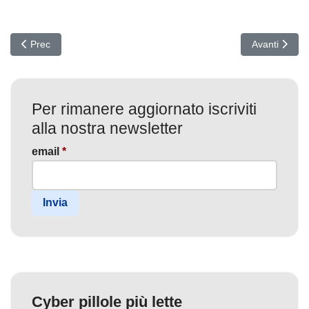
Articolo precedente: Vulnerabilità PAN-OS Critica: Gli Hacker Sfru
Articolo succ
Prec
Avanti
Per rimanere aggiornato iscriviti
alla nostra newsletter
email
*
Invia
Cyber pillole più lette