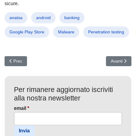
sicure.
anatsa
android
banking
Google Play Store
Malware
Penetration testing
Articolo precedente: Cybercrime Scatenato: Hacker arrestati, falle
Articolo succ
Prec
Avanti
Per rimanere aggiornato iscriviti
alla nostra newsletter
email
*
Invia