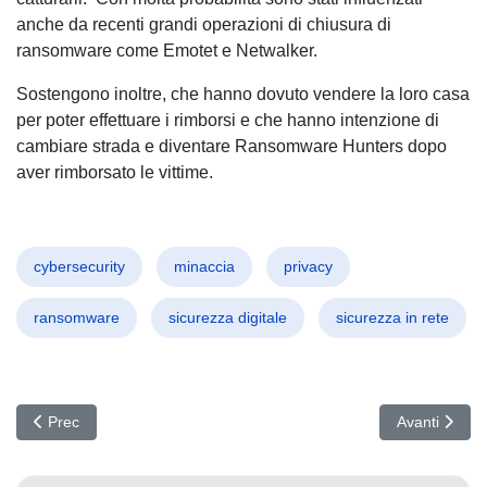
anche da recenti grandi operazioni di chiusura di
ransomware come Emotet e Netwalker.
Sostengono inoltre, che hanno dovuto vendere la loro casa
per poter effettuare i rimborsi e che hanno intenzione di
cambiare strada e diventare Ransomware Hunters dopo
aver rimborsato le vittime.
cybersecurity
minaccia
privacy
ransomware
sicurezza digitale
sicurezza in rete
Articolo precedente: Una backdoor compromette i repository PHP
Articolo suc
Prec
Avanti