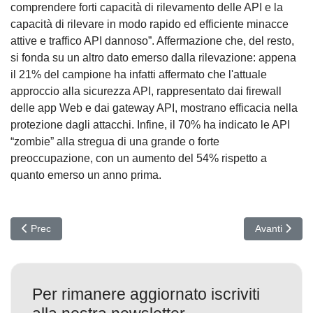
comprendere forti capacità di rilevamento delle API e la
capacità di rilevare in modo rapido ed efficiente minacce
attive e traffico API dannoso”. Affermazione che, del resto,
si fonda su un altro dato emerso dalla rilevazione: appena
il 21% del campione ha infatti affermato che l'attuale
approccio alla sicurezza API, rappresentato dai firewall
delle app Web e dai gateway API, mostrano efficacia nella
protezione dagli attacchi. Infine, il 70% ha indicato le API
“zombie” alla stregua di una grande o forte
preoccupazione, con un aumento del 54% rispetto a
quanto emerso un anno prima.
Articolo precedente: Nuova Guerra Fredda: Kaspersky bandita ne
Articolo suc
Prec
Avanti
Per rimanere aggiornato iscriviti