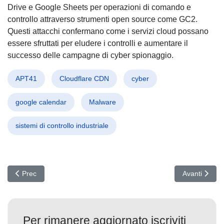
Drive e Google Sheets per operazioni di comando e
controllo attraverso strumenti open source come GC2.
Questi attacchi confermano come i servizi cloud possano
essere sfruttati per eludere i controlli e aumentare il
successo delle campagne di cyber spionaggio.
APT41
Cloudflare CDN
cyber
google calendar
Malware
sistemi di controllo industriale
Articolo precedente: Allarme AI: Installazioni fasulle diffondono 
Articolo succ
Prec
Avanti
Per rimanere aggiornato iscriviti