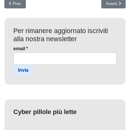
Articolo precedente: Operazione HAECHI-V: INTERPOL Arresta 5.500
Articolo succ
Prec
Avanti
Per rimanere aggiornato iscriviti
alla nostra newsletter
email
*
Invia
Cyber pillole più lette