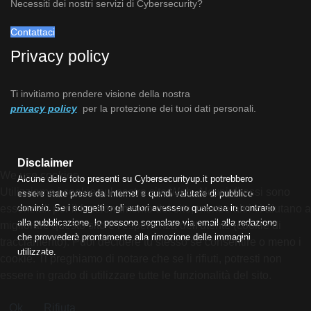
Necessiti dei nostri servizi di Cybersecurity?
Contattaci
Privacy policy
Ti invitiamo prendere visione della nostra
privacy policy
per la protezione dei tuoi dati personali.
Disclaimer
We use cookies
Alcune delle foto presenti su Cybersecurityup.it potrebbero
Utilizziamo i cookie sul nostro sito Web. Alcuni di essi sono
essere state prese da Internet e quindi valutate di pubblico
essenziali per il funzionamento del sito, mentre altri ci aiutano a
dominio. Se i soggetti o gli autori avessero qualcosa in contrario
alla pubblicazione, lo possono segnalare via email alla redazione
migliorare questo sito e l'esperienza dell'utente (cookie di
che provvederà prontamente alla rimozione delle immagini
tracciamento). Puoi decidere tu stesso se consentire o meno i
utilizzate.
cookie. Ti preghiamo di notare che se li rifiuti, potresti non
essere in grado di utilizzare tutte le funzionalità del sito.
Ok
Rifiuta