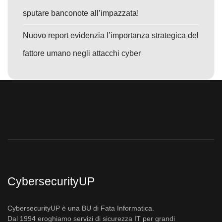
sputare banconote all’impazzata!
Nuovo report evidenzia l’importanza strategica del
fattore umano negli attacchi cyber
CybersecurityUP
CybersecurityUP è una BU di Fata Informatica.
Dal 1994 eroghiamo servizi di sicurezza IT per grandi