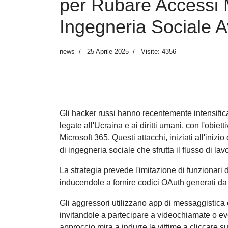
per Rubare Accessi M
Ingegneria Sociale 
news
25 Aprile 2025
Visite: 4356
Gli hacker russi hanno recentemente intensificat
legate all'Ucraina e ai diritti umani, con l'obie
Microsoft 365. Questi attacchi, iniziati all'ini
di ingegneria sociale che sfrutta il flusso di la
La strategia prevede l'imitazione di funzionari 
inducendole a fornire codici OAuth generati da 
Gli aggressori utilizzano app di messaggistica
invitandole a partecipare a videochiamate o even
approccio mira a indurre le vittime a cliccare su 