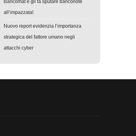
Bancomat e gli fa sputare banconote
all’impazzata!
Nuovo report evidenzia l’importanza
strategica del fattore umano negli
attacchi cyber
: Hacker Nordcoreani all'Attacco: Rubati 137 Milioni di Dollari in Cripto