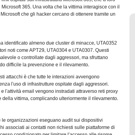
di Microsoft 365. Una volta che la vittima interagisce con il
 Microsoft che gli hacker cercano di ottenere tramite un
, ha identificato almeno due cluster di minacce, UTA0352
attori noti come APT29, UTA0304 e UTA0307. Questi
levole o controllate dagli aggressori, ma sfruttano
o difficile la prevenzione e il rilevamento.
i attacchi è che tutte le interazioni avvengono
 senza l'uso di infrastrutture ospitate dagli aggressori.
vi e l'attività email vengono instradati attraverso reti proxy
 della vittima, complicando ulteriormente il rilevamento.
he le organizzazioni eseguano audit sui dispositivi
hi associati ai contatti non richiesti sulle piattaforme di
esso condizionato per limitare l'accesso alle risorse