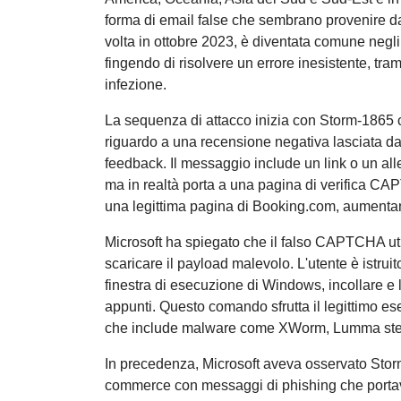
forma di email false che sembrano provenire d
volta in ottobre 2023, è diventata comune negli
fingendo di risolvere un errore inesistente, tram
infezione.
La sequenza di attacco inizia con Storm-1865 c
riguardo a una recensione negativa lasciata d
feedback. Il messaggio include un link o un al
ma in realtà porta a una pagina di verifica C
una legittima pagina di Booking.com, aumentand
Microsoft ha spiegato che il falso CAPTCHA util
scaricare il payload malevolo. L'utente è istrui
finestra di esecuzione di Windows, incollare 
appunti. Questo comando sfrutta il legittimo es
che include malware come XWorm, Lumma stea
In precedenza, Microsoft aveva osservato Storm-
commerce con messaggi di phishing che porta