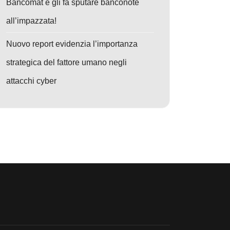
Bancomat e gli fa sputare banconote
all’impazzata!
Nuovo report evidenzia l’importanza
strategica del fattore umano negli
attacchi cyber
rcrime
o: OBSCURE#BAT: Inganno Digitale Avanzato Minaccia Utenti Globali con