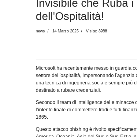
Invisibile che Ruba i
dell'Ospitalità!
news
14 Marzo 2025
Visite: 8988
Microsoft ha recentemente messo in guardia co
settore dell'ospitalità, impersonando l'agenzia
una tecnica di ingegneria sociale sempre più d
destinato a rubare credenziali.
Secondo il team di intelligence delle minacce di
l'intento finale di commettere frodi e furti fina
1865.
Questo attacco phishing è rivolto specificamente
America, Oceania, Asia del Sud e Sud-Est e in v