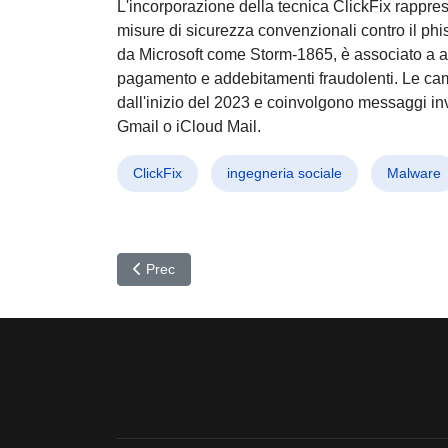
L'incorporazione della tecnica ClickFix rappres
misure di sicurezza convenzionali contro il phi
da Microsoft come Storm-1865, è associato a atti
pagamento e addebitamenti fraudolenti. Le c
dall'inizio del 2023 e coinvolgono messaggi inv
Gmail o iCloud Mail.
ClickFix
ingegneria sociale
Malware
Articolo precedente: Estradizione Shock: Rostisla
Prec