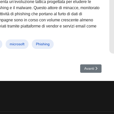
enta un'evoluzione tattica progettata per eludere le
shing e il malware. Questo attore di minacce, monitorato
vità di phishing che portano al furto di dati di
ampagne sono in corso con volume crescente almeno
iati tramite piattaforme di vendor e servizi email come
microsoft
Phishing
v Panev, lo Sviluppatore di LockBit che Ha Sconvolto il Mondo del Cybe
Articolo successiv
Avanti