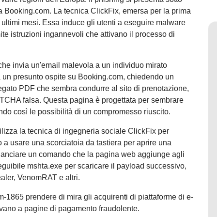
a Booking.com. La tecnica ClickFix, emersa per la prima
 ultimi mesi. Essa induce gli utenti a eseguire malware
ite istruzioni ingannevoli che attivano il processo di
he invia un'email malevola a un individuo mirato
a un presunto ospite su Booking.com, chiedendo un
legato PDF che sembra condurre al sito di prenotazione,
APTCHA falsa. Questa pagina è progettata per sembrare
o così le possibilità di un compromesso riuscito.
izza la tecnica di ingegneria sociale ClickFix per
to a usare una scorciatoia da tastiera per aprire una
e lanciare un comando che la pagina web aggiunge agli
eguibile mshta.exe per scaricare il payload successivo,
ler, VenomRAT e altri.
1865 prendere di mira gli acquirenti di piattaforme di e-
vano a pagine di pagamento fraudolente.