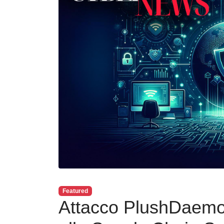
Featured
Attacco PlushDaemon