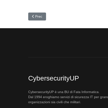
Articolo precedente: Nuovo Malware BC: La Minacci
Prec
CybersecurityUP
CybersecurityUP è una BU di Fata Informatica.
Dal 1994 eroghiamo servizi di sicurezza IT per gran
organizzazioni sia civili che militari.