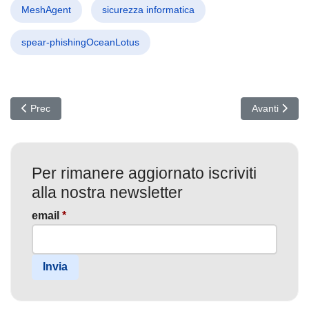
MeshAgent
sicurezza informatica
spear-phishingOceanLotus
Articolo precedente: Trucchi per Giochi: L'Inganno del Malware s
Articolo succ
Prec
Avanti
Per rimanere aggiornato iscriviti
alla nostra newsletter
email
*
Invia