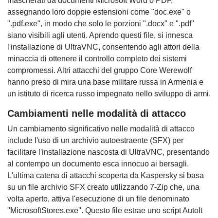
mascherati da documenti Microsoft Word o PDF,
assegnando loro doppie estensioni come "doc.exe" o
".pdf.exe", in modo che solo le porzioni ".docx" e ".pdf"
siano visibili agli utenti. Aprendo questi file, si innesca
l'installazione di UltraVNC, consentendo agli attori della
minaccia di ottenere il controllo completo dei sistemi
compromessi. Altri attacchi del gruppo Core Werewolf
hanno preso di mira una base militare russa in Armenia e
un istituto di ricerca russo impegnato nello sviluppo di armi.
Cambiamenti nelle modalità di attacco
Un cambiamento significativo nelle modalità di attacco
include l'uso di un archivio autoestraente (SFX) per
facilitare l'installazione nascosta di UltraVNC, presentando
al contempo un documento esca innocuo ai bersagli.
L'ultima catena di attacchi scoperta da Kaspersky si basa
su un file archivio SFX creato utilizzando 7-Zip che, una
volta aperto, attiva l'esecuzione di un file denominato
"MicrosoftStores.exe". Questo file estrae uno script AutoIt