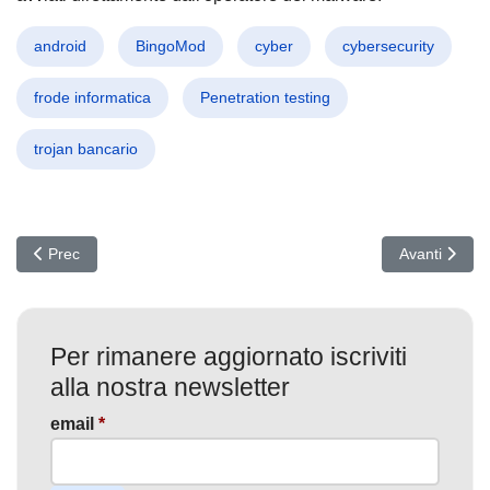
android
BingoMod
cyber
cybersecurity
frode informatica
Penetration testing
trojan bancario
Articolo precedente: SLOW#TEMPEST: Attacco Informatico Silenzio
Articolo suc
Prec
Avanti
Per rimanere aggiornato iscriviti
alla nostra newsletter
email
*