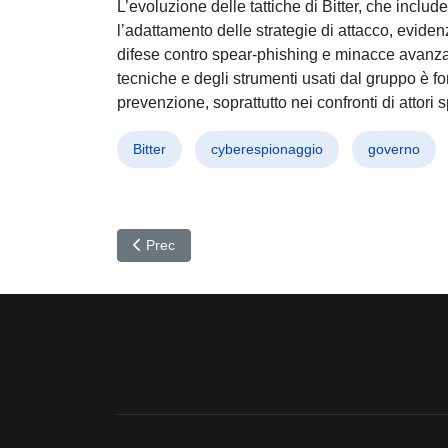
L’evoluzione delle tattiche di Bitter, che inclu
l’adattamento delle strategie di attacco, evidenz
difese contro spear-phishing e minacce avanza
tecniche e degli strumenti usati dal gruppo è fo
prevenzione, soprattutto nei confronti di attori sp
Bitter
cyberespionaggio
governo
Articolo precedente: BladedFeline all’attacco: Cyb
Prec