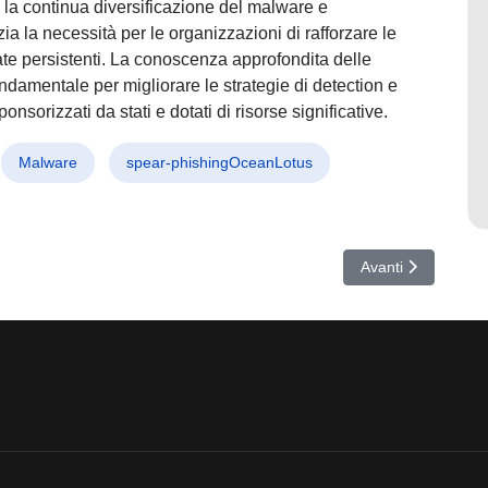
de la continua diversificazione del malware e
ia la necessità per le organizzazioni di rafforzare le
te persistenti. La conoscenza approfondita delle
ndamentale per migliorare le strategie di detection e
onsorizzati da stati e dotati di risorse significative.
Malware
spear-phishingOceanLotus
er-spionaggio iraniano contro governi iracheni e curdi, allarme sicurez
Articolo successiv
Avanti