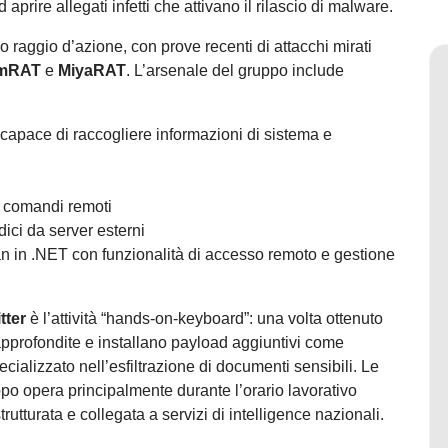
prire allegati infetti che attivano il rilascio di malware.
io raggio d’azione, con prove recenti di attacchi mirati
mRAT
e
MiyaRAT
. L’arsenale del gruppo include
capace di raccogliere informazioni di sistema e
e comandi remoti
dici da server esterni
jan in .NET con funzionalità di accesso remoto e gestione
tter
è l’attività “hands-on-keyboard”: una volta ottenuto
 approfondite e installano payload aggiuntivi come
pecializzato nell’esfiltrazione di documenti sensibili. Le
ruppo opera principalmente durante l’orario lavorativo
tturata e collegata a servizi di intelligence nazionali.