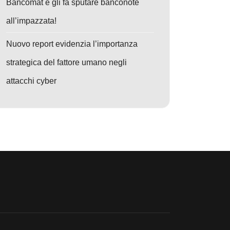
Bancomat e gli fa sputare banconote
all’impazzata!
Nuovo report evidenzia l’importanza
strategica del fattore umano negli
attacchi cyber
za in Medio Oriente
o: TAG-110 colpisce il Tagikistan: Macro infette nei documenti Word, n