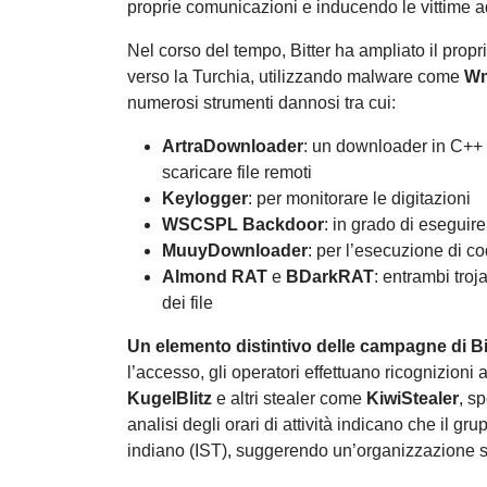
proprie comunicazioni e inducendo le vittime ad a
Nel corso del tempo, Bitter ha ampliato il propr
verso la Turchia, utilizzando malware come
W
numerosi strumenti dannosi tra cui:
ArtraDownloader
: un downloader in C++ 
scaricare file remoti
Keylogger
: per monitorare le digitazioni
WSCSPL Backdoor
: in grado di eseguir
MuuyDownloader
: per l’esecuzione di co
Almond RAT
e
BDarkRAT
: entrambi tro
dei file
Un elemento distintivo delle campagne di Bi
l’accesso, gli operatori effettuano ricognizioni
KugelBlitz
e altri stealer come
KiwiStealer
, s
analisi degli orari di attività indicano che il g
indiano (IST), suggerendo un’organizzazione stru