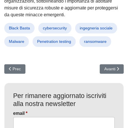
organizzazioni, sottolineando l'importanza di adottare
misure di sicurezza robuste e aggiornate per proteggersi
da queste minacce emergenti.
Black Basta
cybersecurity
ingegneria sociale
Malware
Penetration testing
ransomware
Articolo precedente: Socks5Systemz: Il Botnet che Sfida la Sicure
Articolo succ
Prec
Avanti
Per rimanere aggiornato iscriviti
alla nostra newsletter
email
*