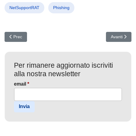
NetSupportRAT
Phishing
Articolo precedente: Cyber Tempesta: React2Shell e IDEsaster sc
Articolo succ
Prec
Avanti
Per rimanere aggiornato iscriviti
alla nostra newsletter
email
*
Invia