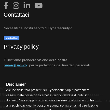
Contattaci
Necessiti dei nostri servizi di Cybersecurity?
Contattaci
Privacy policy
Ti invitiamo prendere visione della nostra
privacy policy
per la protezione dei tuoi dati personali.
Disclaimer
We use cookies
Alcune delle foto presenti su Cybersecurityup.it potrebbero
Utilizziamo i cookie sul nostro sito Web. Alcuni di essi sono
essere state prese da Internet e quindi valutate di pubblico
essenziali per il funzionamento del sito, mentre altri ci aiutano a
dominio. Se i soggetti o gli autori avessero qualcosa in contrario
alla pubblicazione, lo possono segnalare via email alla redazione
migliorare questo sito e l'esperienza dell'utente (cookie di