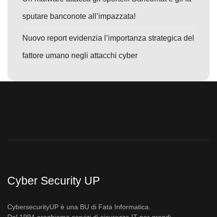
sputare banconote all’impazzata!
Nuovo report evidenzia l’importanza strategica del
fattore umano negli attacchi cyber
Cyber Security UP
CybersecurityUP è una BU di Fata Informatica.
Dal 1994 eroghiamo servizi di sicurezza IT per grandi