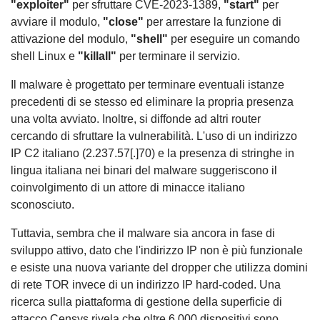
"exploiter"
per sfruttare CVE-2023-1389,
"start"
per
avviare il modulo,
"close"
per arrestare la funzione di
attivazione del modulo,
"shell"
per eseguire un comando
shell Linux e
"killall"
per terminare il servizio.
Il malware è progettato per terminare eventuali istanze
precedenti di se stesso ed eliminare la propria presenza
una volta avviato. Inoltre, si diffonde ad altri router
cercando di sfruttare la vulnerabilità. L'uso di un indirizzo
IP C2 italiano (2.237.57[.]70) e la presenza di stringhe in
lingua italiana nei binari del malware suggeriscono il
coinvolgimento di un attore di minacce italiano
sconosciuto.
Tuttavia, sembra che il malware sia ancora in fase di
sviluppo attivo, dato che l'indirizzo IP non è più funzionale
e esiste una nuova variante del dropper che utilizza domini
di rete TOR invece di un indirizzo IP hard-coded. Una
ricerca sulla piattaforma di gestione della superficie di
attacco Censys rivela che oltre 6.000 dispositivi sono