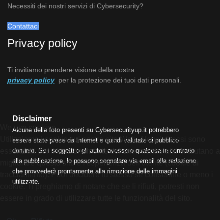
Necessiti dei nostri servizi di Cybersecurity?
Contattaci
Privacy policy
Ti invitiamo prendere visione della nostra
privacy policy
per la protezione dei tuoi dati personali.
Disclaimer
We use cookies
Alcune delle foto presenti su Cybersecurityup.it potrebbero
Utilizziamo i cookie sul nostro sito Web. Alcuni di essi sono
essere state prese da Internet e quindi valutate di pubblico
essenziali per il funzionamento del sito, mentre altri ci aiutano a
dominio. Se i soggetti o gli autori avessero qualcosa in contrario
alla pubblicazione, lo possono segnalare via email alla redazione
migliorare questo sito e l'esperienza dell'utente (cookie di
che provvederà prontamente alla rimozione delle immagini
tracciamento). Puoi decidere tu stesso se consentire o meno i
utilizzate.
cookie. Ti preghiamo di notare che se li rifiuti, potresti non
essere in grado di utilizzare tutte le funzionalità del sito.