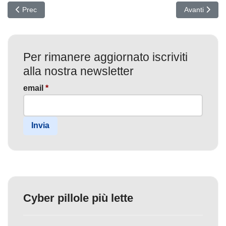
Articolo precedente: Apple Rilascia Aggiornamento Critico: Protegg
Articolo succ
Prec
Avanti
Per rimanere aggiornato iscriviti
alla nostra newsletter
email
*
Invia
Cyber pillole più lette