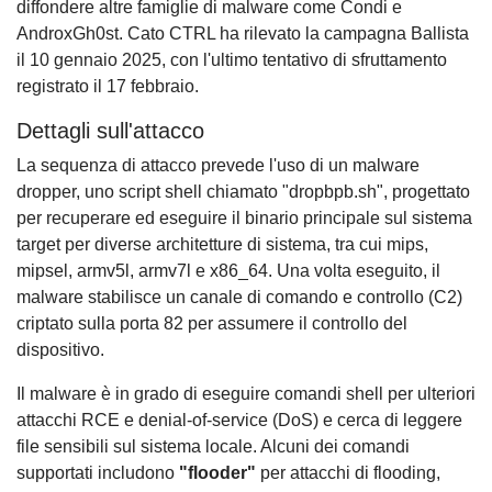
diffondere altre famiglie di malware come Condi e
AndroxGh0st. Cato CTRL ha rilevato la campagna Ballista
il 10 gennaio 2025, con l'ultimo tentativo di sfruttamento
registrato il 17 febbraio.
Dettagli sull'attacco
La sequenza di attacco prevede l'uso di un malware
dropper, uno script shell chiamato "dropbpb.sh", progettato
per recuperare ed eseguire il binario principale sul sistema
target per diverse architetture di sistema, tra cui mips,
mipsel, armv5l, armv7l e x86_64. Una volta eseguito, il
malware stabilisce un canale di comando e controllo (C2)
criptato sulla porta 82 per assumere il controllo del
dispositivo.
Il malware è in grado di eseguire comandi shell per ulteriori
attacchi RCE e denial-of-service (DoS) e cerca di leggere
file sensibili sul sistema locale. Alcuni dei comandi
supportati includono
"flooder"
per attacchi di flooding,