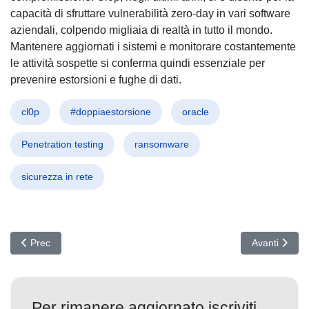
capacità di sfruttare vulnerabilità zero-day in vari software
aziendali, colpendo migliaia di realtà in tutto il mondo.
Mantenere aggiornati i sistemi e monitorare costantemente
le attività sospette si conferma quindi essenziale per
prevenire estorsioni e fughe di dati.
cl0p
#doppiaestorsione
oracle
Penetration testing
ransomware
sicurezza in rete
Articolo precedente: Allarme Cyber: Nuove tecniche di attacco tra 
Articolo succ
Prec
Avanti
Per rimanere aggiornato iscriviti