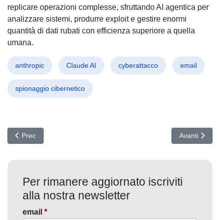
replicare operazioni complesse, sfruttando AI agentica per
analizzare sistemi, produrre exploit e gestire enormi
quantità di dati rubati con efficienza superiore a quella
umana.
anthropic
Claude AI
cyberattacco
email
spionaggio cibernetico
Articolo precedente: GlassWorm torna all’attacco: Estensioni VS C
Articolo suc
Prec
Avanti
Per rimanere aggiornato iscriviti
alla nostra newsletter
email
*