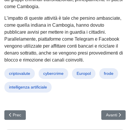
come Cambogia.
L’impatto di queste attività è tale che persino ambasciate,
come quella indiana in Cambogia, hanno dovuto
pubblicare avvisi per mettere in guardia i cittadini.
Parallelamente, piattaforme come Telegram e Facebook
vengono utilizzate per affittare conti bancari e riciclare il
denaro sottratto, anche se vengono presi provvedimenti di
blocco e rimozione dei canali coinvolti.
criptovalute
cybercrime
Europol
frode
intelligenza artificiale
Articolo precedente: NimDoor: Allarme malware nordcoreano su 
Articolo suc
Prec
Avanti