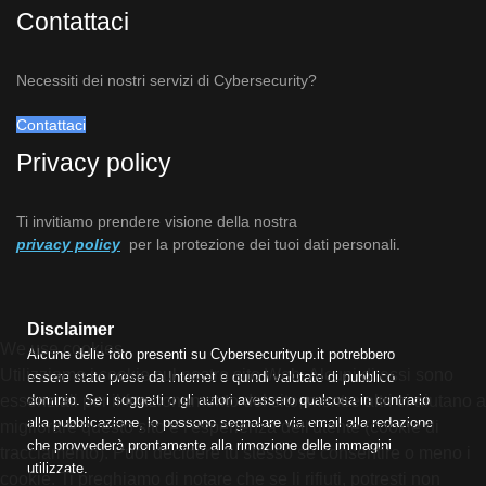
Contattaci
Necessiti dei nostri servizi di Cybersecurity?
Contattaci
Privacy policy
Ti invitiamo prendere visione della nostra
privacy policy
per la protezione dei tuoi dati personali.
Disclaimer
We use cookies
Alcune delle foto presenti su Cybersecurityup.it potrebbero
Utilizziamo i cookie sul nostro sito Web. Alcuni di essi sono
essere state prese da Internet e quindi valutate di pubblico
essenziali per il funzionamento del sito, mentre altri ci aiutano a
dominio. Se i soggetti o gli autori avessero qualcosa in contrario
alla pubblicazione, lo possono segnalare via email alla redazione
migliorare questo sito e l'esperienza dell'utente (cookie di
che provvederà prontamente alla rimozione delle immagini
tracciamento). Puoi decidere tu stesso se consentire o meno i
utilizzate.
cookie. Ti preghiamo di notare che se li rifiuti, potresti non