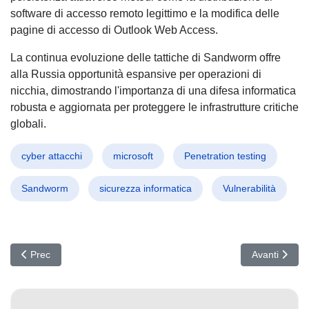
software di accesso remoto legittimo e la modifica delle
pagine di accesso di Outlook Web Access.
La continua evoluzione delle tattiche di Sandworm offre
alla Russia opportunità espansive per operazioni di
nicchia, dimostrando l'importanza di una difesa informatica
robusta e aggiornata per proteggere le infrastrutture critiche
globali.
cyber attacchi
microsoft
Penetration testing
Sandworm
sicurezza informatica
Vulnerabilità
Articolo precedente: Hacker Nordcoreani in Azione: Nuova Strat
Articolo suc
Prec
Avanti