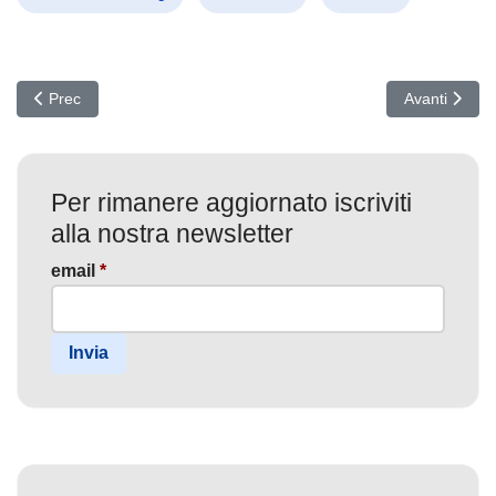
Articolo precedente: Allarme Juniper: Mirai Attacca i Router con P
Articolo succ
Prec
Avanti
Per rimanere aggiornato iscriviti
alla nostra newsletter
email
*
Invia