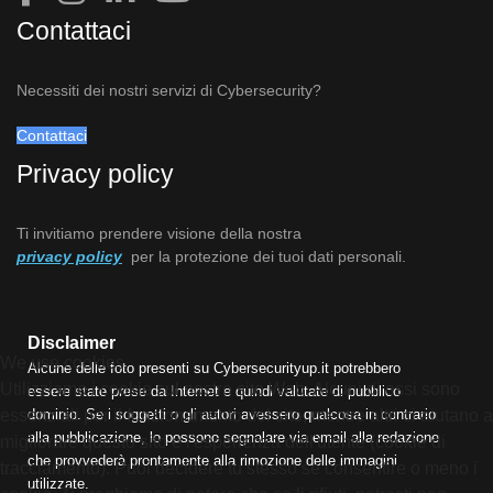
Contattaci
Necessiti dei nostri servizi di Cybersecurity?
Contattaci
Privacy policy
Ti invitiamo prendere visione della nostra
privacy policy
per la protezione dei tuoi dati personali.
Disclaimer
We use cookies
Alcune delle foto presenti su Cybersecurityup.it potrebbero
Utilizziamo i cookie sul nostro sito Web. Alcuni di essi sono
essere state prese da Internet e quindi valutate di pubblico
essenziali per il funzionamento del sito, mentre altri ci aiutano a
dominio. Se i soggetti o gli autori avessero qualcosa in contrario
alla pubblicazione, lo possono segnalare via email alla redazione
migliorare questo sito e l'esperienza dell'utente (cookie di
che provvederà prontamente alla rimozione delle immagini
tracciamento). Puoi decidere tu stesso se consentire o meno i
utilizzate.