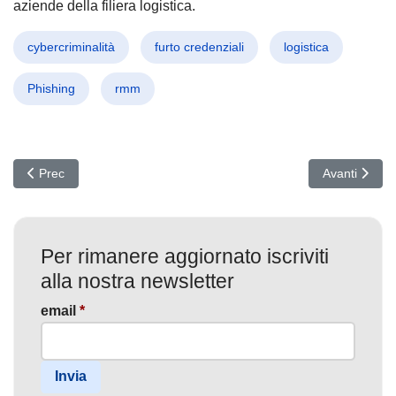
aziende della filiera logistica.
cybercriminalità
furto credenziali
logistica
Phishing
rmm
Articolo precedente: SkyCloak: Phishing e Tor minacciano la Dife
Articolo succ
Prec
Avanti
Per rimanere aggiornato iscriviti
alla nostra newsletter
email
*
Invia