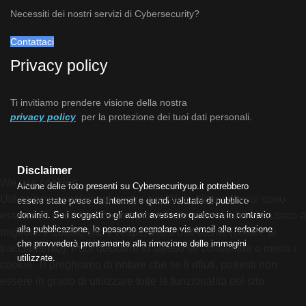
Necessiti dei nostri servizi di Cybersecurity?
Contattaci
Privacy policy
Ti invitiamo prendere visione della nostra
privacy policy
per la protezione dei tuoi dati personali.
Disclaimer
We use cookies
Alcune delle foto presenti su Cybersecurityup.it potrebbero
Utilizziamo i cookie sul nostro sito Web. Alcuni di essi sono
essere state prese da Internet e quindi valutate di pubblico
essenziali per il funzionamento del sito, mentre altri ci aiutano a
dominio. Se i soggetti o gli autori avessero qualcosa in contrario
alla pubblicazione, lo possono segnalare via email alla redazione
migliorare questo sito e l'esperienza dell'utente (cookie di
che provvederà prontamente alla rimozione delle immagini
tracciamento). Puoi decidere tu stesso se consentire o meno i
utilizzate.
cookie. Ti preghiamo di notare che se li rifiuti, potresti non
essere in grado di utilizzare tutte le funzionalità del sito.