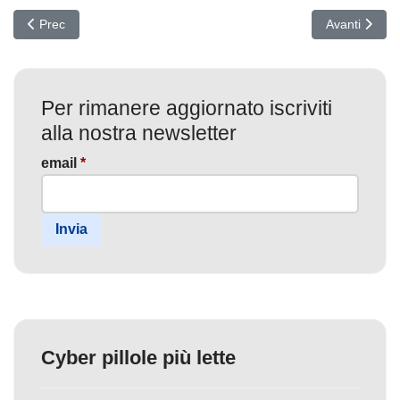
Articolo precedente: Ransomware in Azione: Deloitte e BT sotto A
Articolo succ
Prec
Avanti
Per rimanere aggiornato iscriviti
alla nostra newsletter
email
*
Invia
Cyber pillole più lette