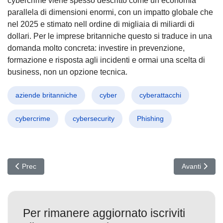
cybercrime viene spesso descritto come un economia
parallela di dimensioni enormi, con un impatto globale che
nel 2025 e stimato nell ordine di migliaia di miliardi di
dollari. Per le imprese britanniche questo si traduce in una
domanda molto concreta: investire in prevenzione,
formazione e risposta agli incidenti e ormai una scelta di
business, non un opzione tecnica.
aziende britanniche
cyber
cyberattacchi
cybercrime
cybersecurity
Phishing
Articolo precedente: MongoBleed su MongoDB: CVE-2025-14847 sfru
Articolo succ
Prec
Avanti
Per rimanere aggiornato iscriviti