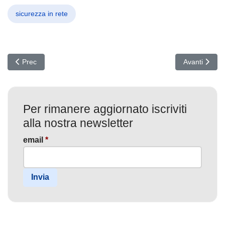
sicurezza in rete
Articolo precedente: Cybersecurity 2025: Podcast rivoluzionario sv
Articolo succe
Prec
Avanti
Per rimanere aggiornato iscriviti
alla nostra newsletter
email
*
Invia