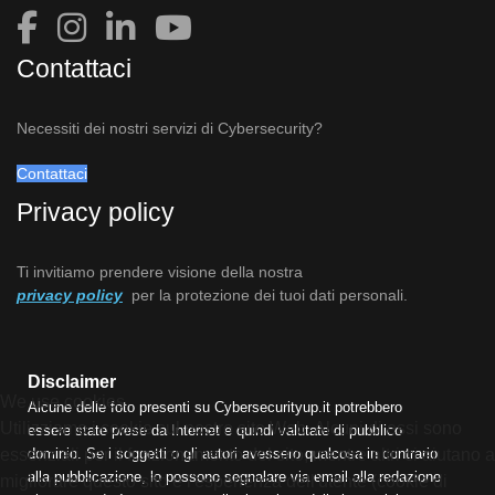
Contattaci
Necessiti dei nostri servizi di Cybersecurity?
Contattaci
Privacy policy
Ti invitiamo prendere visione della nostra
privacy policy
per la protezione dei tuoi dati personali.
Disclaimer
We use cookies
Alcune delle foto presenti su Cybersecurityup.it potrebbero
Utilizziamo i cookie sul nostro sito Web. Alcuni di essi sono
essere state prese da Internet e quindi valutate di pubblico
essenziali per il funzionamento del sito, mentre altri ci aiutano a
dominio. Se i soggetti o gli autori avessero qualcosa in contrario
alla pubblicazione, lo possono segnalare via email alla redazione
migliorare questo sito e l'esperienza dell'utente (cookie di