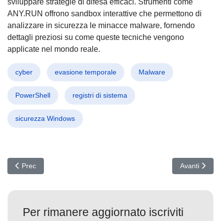
sviluppare strategie di difesa efficaci. Strumenti come
ANY.RUN offrono sandbox interattive che permettono di
analizzare in sicurezza le minacce malware, fornendo
dettagli preziosi su come queste tecniche vengono
applicate nel mondo reale.
cyber
evasione temporale
Malware
PowerShell
registri di sistema
sicurezza Windows
Articolo precedente: Allarme Android: Scoperta Vulnerabilità Criti
Articolo succ
Prec
Avanti
Per rimanere aggiornato iscriviti