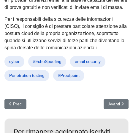
e i provider di servizi email a limitare le capacità dei tenant
di prova gratuiti e non verificati di inviare email di massa.
Per i responsabili della sicurezza delle informazioni
(CISO), il consiglio è di prestare particolare attenzione alla
postura cloud della propria organizzazione, soprattutto
quando si utilizzano servizi di terze parti che diventano la
spina dorsale delle comunicazioni aziendali.
cyber
#EchoSpoofing
email security
Penetration testing
#Proofpoint
Articolo precedente: LianSpy: Lo Spyware Android Invisibile che 
Articolo succ
Prec
Avanti
Per rimanere aggiornato iscriviti