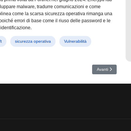
iluppare malware, tradurre comunicazioni e come
olinea come la scarsa sicurezza operativa rimanga una
 poiché errori di base come il riuso delle password e le
identificazione.
t
sicurezza operativa
Vulnerabilità
di GitHub: Rubato Token di Accesso e Compromessi Repository di SpotB
Articolo successivo
Avanti