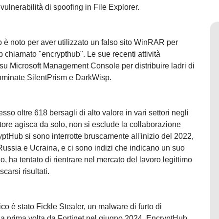
lnerabilità di spoofing in File Explorer.
b è noto per aver utilizzato un falso sito WinRAR per
b chiamato "encrypthub". Le sue recenti attività
 su Microsoft Management Console per distribuire ladri di
ominate SilentPrism e DarkWisp.
tre 618 bersagli di alto valore in vari settori negli
tore agisca da solo, non si esclude la collaborazione
cryptHub si sono interrotte bruscamente all'inizio del 2022,
Russia e Ucraina, e ci sono indizi che indicano un suo
io, ha tentato di rientrare nel mercato del lavoro legittimo
arsi risultati.
co è stato Fickle Stealer, un malware di furto di
la prima volta da Fortinet nel giugno 2024. EncryptHub