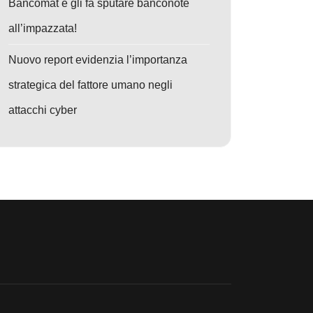
Bancomat e gli fa sputare banconote
all’impazzata!
Nuovo report evidenzia l’importanza
strategica del fattore umano negli
attacchi cyber
ugs e Reviewdog
: Cyberminacce nelle Università: Strategie di Difesa Essenziali per Prote