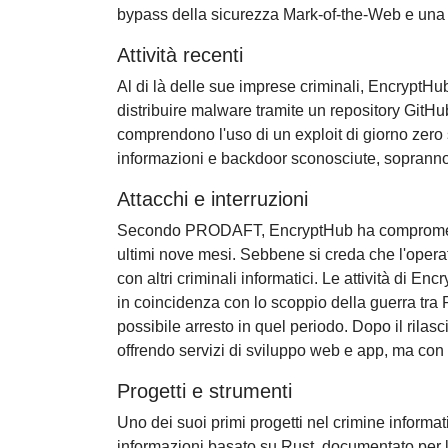
bypass della sicurezza Mark-of-the-Web e una vu
Attività recenti
Al di là delle sue imprese criminali, EncryptHu
distribuire malware tramite un repository GitHu
comprendono l'uso di un exploit di giorno zero
informazioni e backdoor sconosciute, soprann
Attacchi e interruzioni
Secondo PRODAFT, EncryptHub ha compromesso ol
ultimi nove mesi. Sebbene si creda che l'opera
con altri criminali informatici. Le attività di En
in coincidenza con lo scoppio della guerra tra 
possibile arresto in quel periodo. Dopo il rilasc
offrendo servizi di sviluppo web e app, ma con sc
Progetti e strumenti
Uno dei suoi primi progetti nel crimine informati
informazioni basato su Rust, documentato per 