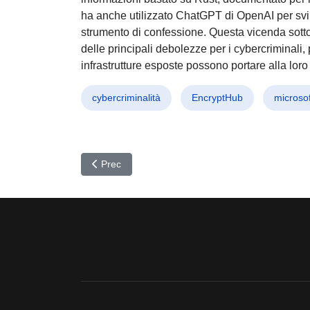
ha anche utilizzato ChatGPT di OpenAI per sv
strumento di confessione. Questa vicenda sott
delle principali debolezze per i cybercriminali,
infrastrutture esposte possono portare alla loro 
cybercriminalità
EncryptHub
microsof
Articolo precedente: Attacco alla Supply Chain 
Prec