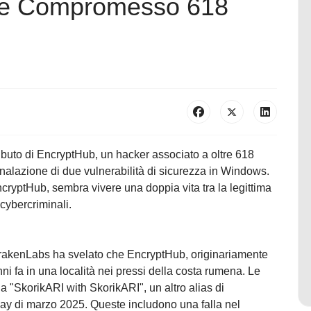
t e Compromesso 618
ibuto di EncryptHub, un hacker associato a oltre 618
egnalazione di due vulnerabilità di sicurezza in Windows.
cryptHub, sembra vivere una doppia vita tra la legittima
 cybercriminali.
KrakenLabs ha svelato che EncryptHub, originariamente
anni fa in una località nei pressi della costa rumena. Le
 a "SkorikARI with SkorikARI", un altro alias di
day di marzo 2025. Queste includono una falla nel