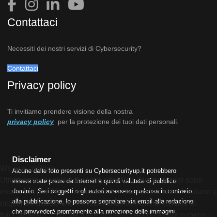
Contattaci
Necessiti dei nostri servizi di Cybersecurity?
Contattaci
Privacy policy
Ti invitiamo prendere visione della nostra
privacy policy
per la protezione dei tuoi dati personali.
Disclaimer
We use cookies
Alcune delle foto presenti su Cybersecurityup.it potrebbero
Utilizziamo i cookie sul nostro sito Web. Alcuni di essi sono
essere state prese da Internet e quindi valutate di pubblico
essenziali per il funzionamento del sito, mentre altri ci aiutano a
dominio. Se i soggetti o gli autori avessero qualcosa in contrario
alla pubblicazione, lo possono segnalare via email alla redazione
migliorare questo sito e l'esperienza dell'utente (cookie di
che provvederà prontamente alla rimozione delle immagini
tracciamento). Puoi decidere tu stesso se consentire o meno i