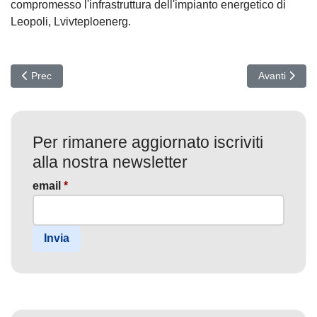
compromesso l'infrastruttura dell'impianto energetico di
Leopoli, Lvivteploenerg.
Articolo precedente: Allarme SAPwned: Vulnerabilità Critiche nella 
Articolo succ
Prec
Avanti
Per rimanere aggiornato iscriviti
alla nostra newsletter
email
*
Invia