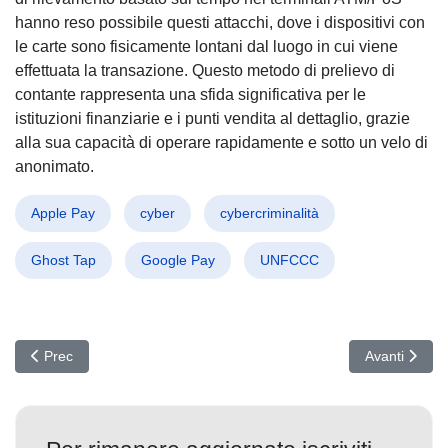
hanno reso possibile questi attacchi, dove i dispositivi con
le carte sono fisicamente lontani dal luogo in cui viene
effettuata la transazione. Questo metodo di prelievo di
contante rappresenta una sfida significativa per le
istituzioni finanziarie e i punti vendita al dettaglio, grazie
alla sua capacità di operare rapidamente e sotto un velo di
anonimato.
Apple Pay
cyber
cybercriminalità
Ghost Tap
Google Pay
UNFCCC
Articolo precedente: Microsoft: Risolte Vulnerabilità Critiche, Sco
Articolo succ
Prec
Avanti