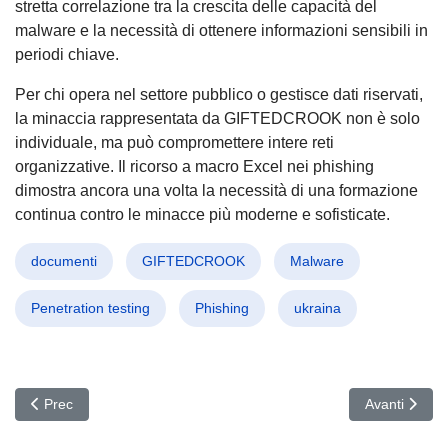
stretta correlazione tra la crescita delle capacità del
malware e la necessità di ottenere informazioni sensibili in
periodi chiave.
Per chi opera nel settore pubblico o gestisce dati riservati,
la minaccia rappresentata da GIFTEDCROOK non è solo
individuale, ma può compromettere intere reti
organizzative. Il ricorso a macro Excel nei phishing
dimostra ancora una volta la necessità di una formazione
continua contro le minacce più moderne e sofisticate.
documenti
GIFTEDCROOK
Malware
Penetration testing
Phishing
ukraina
Articolo precedente: Scattered Spider attacca le compagnie aeree: 
Articolo succ
Prec
Avanti