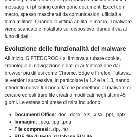
messaggi di phishing contengono documenti Excel con
macro, spesso mascherati da comunicazioni ufficiali a
tema militare. Quando la vittima abilita le macro, il malware
viene scaricato e installato sul dispositivo, dando il via al
furto di dati.
Evoluzione delle funzionalità del malware
All’inizio, GIFTEDCROOK si limitava a rubare cookie,
cronologia di navigazione e dati di autenticazione dai
browser più diffusi come Chrome, Edge e Firefox. Tuttavia,
le versioni successive, in particolare la 1.2 e la 1.3, hanno
introdotto nuove funzionalità che permettono al malware di
cercare ed esfiltrare file creati o modificati negli ultimi 45
giorni. Le estensioni prese di mira includono:
Documenti Office:
.doc, .docx, .xls, .xlsx, .ppt, .pptx
Immagini:
.jpeg, .jpg, .png
File compressi:
.zip, .rar
PDF, file di testo, database SQLite