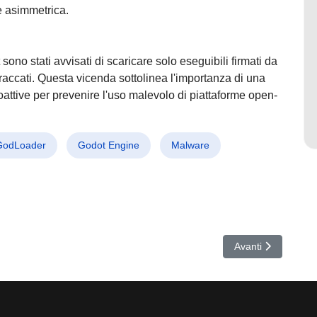
e asimmetrica.
 sono stati avvisati di scaricare solo eseguibili firmati da
o craccati. Questa vicenda sottolinea l'importanza di una
oattive per prevenire l'uso malevolo di piattaforme open-
GodLoader
Godot Engine
Malware
es: GHOSTSPIDER minaccia le telecomunicazioni di 12 paesi!
Articolo successi
Avanti