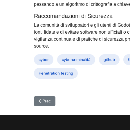
passando a un algoritmo di crittografia a chiav
Raccomandazioni di Sicurezza
La comunità di sviluppatori e gli utenti di Godot
fonti fidate e di evitare software non ufficiali 
vigilanza continua e di pratiche di sicurezza pr
source.
cyber
cybercriminalità
github
Penetration testing
Articolo precedente: Attacco Globale Earth Estri
Prec