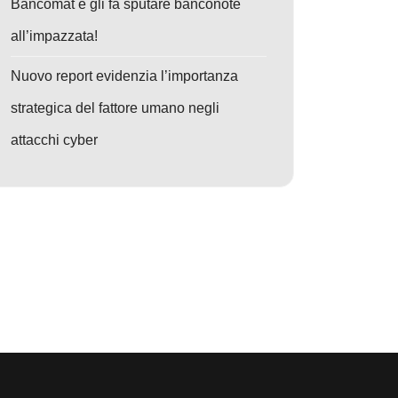
Bancomat e gli fa sputare banconote
all’impazzata!
Nuovo report evidenzia l’importanza
strategica del fattore umano negli
attacchi cyber
vo: Attacco RomCom: Cybercriminali Sfruttano Zero-Day in Firefox e W