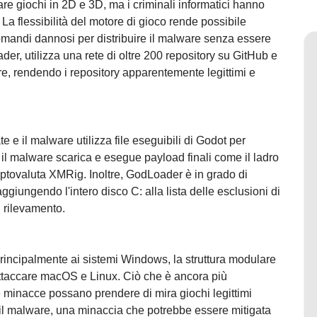
are giochi in 2D e 3D, ma i criminali informatici hanno
. La flessibilità del motore di gioco rende possibile
comandi dannosi per distribuire il malware senza essere
er, utilizza una rete di oltre 200 repository su GitHub e
are, rendendo i repository apparentemente legittimi e
te e il malware utilizza file eseguibili di Godot per
, il malware scarica e esegue payload finali come il ladro
riptovaluta XMRig. Inoltre, GodLoader è in grado di
aggiungendo l'intero disco C: alla lista delle esclusioni di
l rilevamento.
principalmente ai sistemi Windows, la struttura modulare
attaccare macOS e Linux. Ciò che è ancora più
le minacce possano prendere di mira giochi legittimi
e il malware, una minaccia che potrebbe essere mitigata