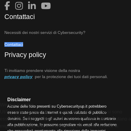
Contattaci
Necessiti dei nostri servizi di Cybersecurity?
Contattaci
Privacy policy
Ti invitiamo prendere visione della nostra
privacy policy
per la protezione dei tuoi dati personali.
Disclaimer
We use cookies
Alcune delle foto presenti su Cybersecurityup.it potrebbero
Utilizziamo i cookie sul nostro sito Web. Alcuni di essi sono
essere state prese da Internet e quindi valutate di pubblico
essenziali per il funzionamento del sito, mentre altri ci aiutano a
dominio. Se i soggetti o gli autori avessero qualcosa in contrario
alla pubblicazione, lo possono segnalare via email alla redazione
migliorare questo sito e l'esperienza dell'utente (cookie di
che provvederà prontamente alla rimozione delle immagini