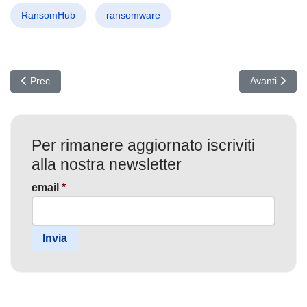
RansomHub
ransomware
Articolo precedente: Retail sotto attacco: Violazioni SaaS e identit
Articolo succ
Prec
Avanti
Per rimanere aggiornato iscriviti
alla nostra newsletter
email
*
Invia