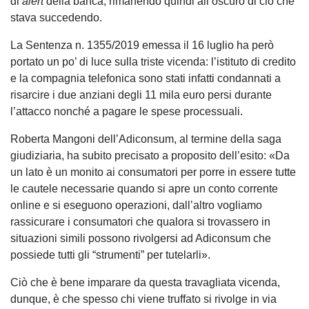
di
alert
della banca, rimanendo quindi all’oscuro di ciò che
stava succedendo.
La Sentenza n. 1355/2019 emessa il 16 luglio ha però
portato un po’ di luce sulla triste vicenda: l’istituto di credito
e la compagnia telefonica sono stati infatti condannati a
risarcire i due anziani degli 11 mila euro persi durante
l’attacco nonché a pagare le spese processuali.
Roberta Mangoni dell’Adiconsum, al termine della saga
giudiziaria, ha subito precisato a proposito dell’esito: «Da
un lato è un monito ai consumatori per porre in essere tutte
le cautele necessarie quando si apre un conto corrente
online e si eseguono operazioni, dall’altro vogliamo
rassicurare i consumatori che qualora si trovassero in
situazioni simili possono rivolgersi ad Adiconsum che
possiede tutti gli “strumenti” per tutelarli».
Ciò che è bene imparare da questa travagliata vicenda,
dunque, è che spesso chi viene truffato si rivolge in via