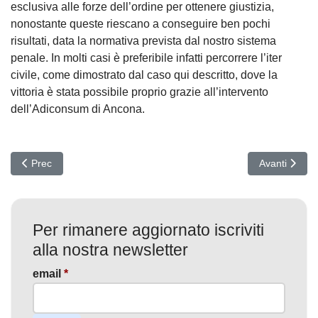
esclusiva alle forze dell’ordine per ottenere giustizia,
nonostante queste riescano a conseguire ben pochi
risultati, data la normativa prevista dal nostro sistema
penale. In molti casi è preferibile infatti percorrere l’iter
civile, come dimostrato dal caso qui descritto, dove la
vittoria è stata possibile proprio grazie all’intervento
dell’Adiconsum di Ancona.
Articolo precedente: Aumentano i casi di SIM clonate in Italia: co
Articolo succ
Prec
Avanti
Per rimanere aggiornato iscriviti
alla nostra newsletter
email
*