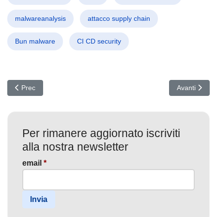
malwareanalysis
attacco supply chain
Bun malware
CI CD security
Articolo precedente: Cybersecurity per Contabili: il manuale che tr
Articolo suc
Prec
Avanti
Per rimanere aggiornato iscriviti
alla nostra newsletter
email
*
Invia