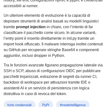
history, file env, configurazioni npmrc e pypirc e credenziali
accessibili ai runner.
Un ulteriore elemento di evoluzione è la capacità di
depistare strumenti di analisi basati su modelli linguistici
tramite
prompt injection
in chiaro, con l’intento di far
classificare il pacchetto come sicuro. In alcune varianti,
l’entry point è inserito direttamente in init.py tramite un
import hook offuscato. Il malware interroga inoltre contenuti
su GitHub per recuperare stringhe Base64 e componenti
aggiuntivi, inclusi dropper in Python.
Tra le funzioni avanzate figurano propagazione laterale via
SSH o SCP, abuso di configurazioni OIDC per pubblicare
pacchetti trojanizzati, estrazione di segreti da runner CI,
backdoor di workspace per attivazioni tramite IDE o
assistenti AI e un servizio di persistenza con logica
distruttiva in caso di revoca del token.
furto credenziali
PyPI
threatintelligence