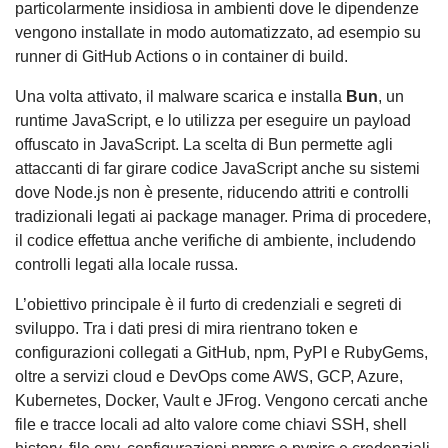
particolarmente insidiosa in ambienti dove le dipendenze
vengono installate in modo automatizzato, ad esempio su
runner di GitHub Actions o in container di build.
Una volta attivato, il malware scarica e installa
Bun
, un
runtime JavaScript, e lo utilizza per eseguire un payload
offuscato in JavaScript. La scelta di Bun permette agli
attaccanti di far girare codice JavaScript anche su sistemi
dove Node.js non è presente, riducendo attriti e controlli
tradizionali legati ai package manager. Prima di procedere,
il codice effettua anche verifiche di ambiente, includendo
controlli legati alla locale russa.
L’obiettivo principale è il furto di credenziali e segreti di
sviluppo. Tra i dati presi di mira rientrano token e
configurazioni collegati a GitHub, npm, PyPI e RubyGems,
oltre a servizi cloud e DevOps come AWS, GCP, Azure,
Kubernetes, Docker, Vault e JFrog. Vengono cercati anche
file e tracce locali ad alto valore come chiavi SSH, shell