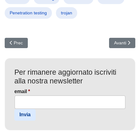
Penetration testing
trojan
Articolo precedente: Attacco Silenzioso agli Uffici Ucraini: Hacke
Articolo succ
Prec
Avanti
Per rimanere aggiornato iscriviti
alla nostra newsletter
email
*
Invia