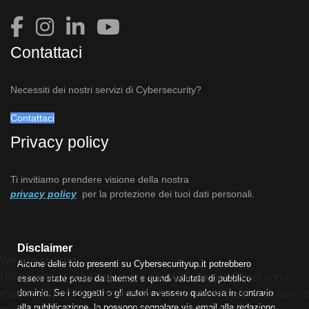
Contattaci
Necessiti dei nostri servizi di Cybersecurity?
Contattaci
Privacy policy
Ti invitiamo prendere visione della nostra
privacy policy
per la protezione dei tuoi dati personali.
Disclaimer
We use cookies
Alcune delle foto presenti su Cybersecurityup.it potrebbero
Utilizziamo i cookie sul nostro sito Web. Alcuni di essi sono
essere state prese da Internet e quindi valutate di pubblico
essenziali per il funzionamento del sito, mentre altri ci aiutano a
dominio. Se i soggetti o gli autori avessero qualcosa in contrario
alla pubblicazione, lo possono segnalare via email alla redazione