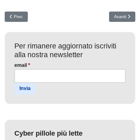
Articolo precedente: CISA Allerta: Vulnerabilità SonicWall Minaccia
Articolo suc
Prec
Avanti
Per rimanere aggiornato iscriviti
alla nostra newsletter
email
*
Invia
Cyber pillole più lette