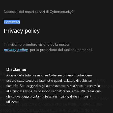
Necessiti dei nostri servizi di Cybersecurity?
Contattaci
Privacy policy
Ti invitiamo prendere visione della nostra
privacy policy
per la protezione dei tuoi dati personali.
Disclaimer
We use cookies
Alcune delle foto presenti su Cybersecurityup.it potrebbero
Utilizziamo i cookie sul nostro sito Web. Alcuni di essi sono
essere state prese da Internet e quindi valutate di pubblico
essenziali per il funzionamento del sito, mentre altri ci aiutano a
dominio. Se i soggetti o gli autori avessero qualcosa in contrario
alla pubblicazione, lo possono segnalare via email alla redazione
migliorare questo sito e l'esperienza dell'utente (cookie di
che provvederà prontamente alla rimozione delle immagini
tracciamento). Puoi decidere tu stesso se consentire o meno i
utilizzate.
cookie. Ti preghiamo di notare che se li rifiuti, potresti non
essere in grado di utilizzare tutte le funzionalità del sito.