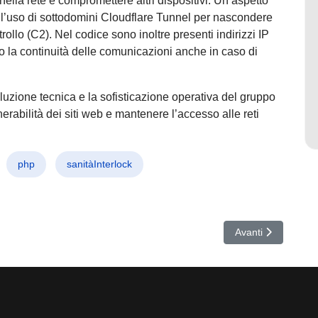
ella rete e compromettere altri dispositivi. Un aspetto
 l’uso di sottodomini Cloudflare Tunnel per nascondere
ollo (C2). Nel codice sono inoltre presenti indirizzi IP
 la continuità delle comunicazioni anche in caso di
luzione tecnica e la sofisticazione operativa del gruppo
nerabilità dei siti web e mantenere l’accesso alle reti
php
sanitàInterlock
a Nuova Frontiera per il Lavoro, e Chi Non Si Aggiorna Rischia Grosso
Articolo successiv
Avanti