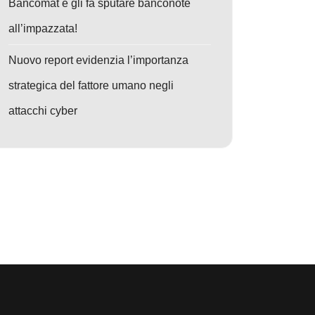
Bancomat e gli fa sputare banconote
all’impazzata!
Nuovo report evidenzia l’importanza
strategica del fattore umano negli
attacchi cyber
o: Cybercrime Scatenato: Hacker arrestati, falle Bluetooth nei veicoli e