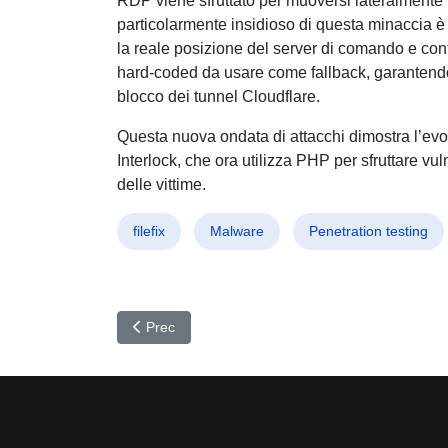
RDP viene sfruttato per muoversi lateralmente n
particolarmente insidioso di questa minaccia è
la reale posizione del server di comando e contr
hard-coded da usare come fallback, garantendo
blocco dei tunnel Cloudflare.
Questa nuova ondata di attacchi dimostra l’evo
Interlock, che ora utilizza PHP per sfruttare vul
delle vittime.
filefix
Malware
Penetration testing
Articolo precedente: Cybersecurity 2025: L’AI è l
Prec